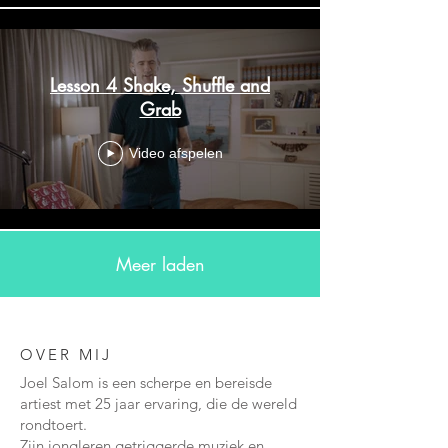
Lesson 4 Shake, Shuffle and
Grab
Video afspelen
Meer laden
OVER MIJ
Joel Salom is een scherpe en bereisde
artiest met 25 jaar ervaring, die de wereld
rondtoert.
Zijn jongleren getriggerde muziek en