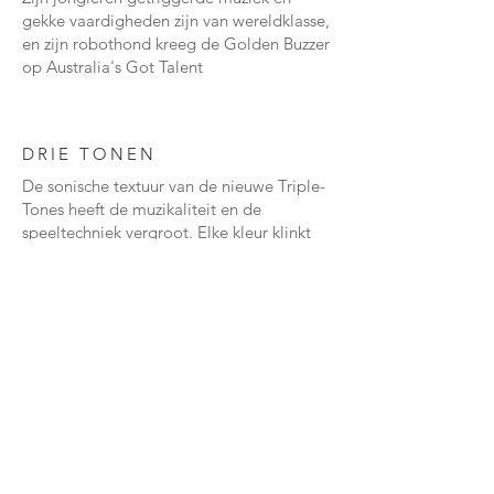
gekke vaardigheden zijn van wereldklasse,
en zijn robothond kreeg de Golden Buzzer
op Australia's Got Talent
DRIE TONEN
De sonische textuur van de nieuwe Triple-
Tones heeft de muzikaliteit en de
speeltechniek vergroot. Elke kleur klinkt
anders, dus je ogen en oren volgen het
geluid op een meer muzikale en visueel
interessante manier.
Veelg
CONTAC
WINK
estel
T
EL
de
vrage
n